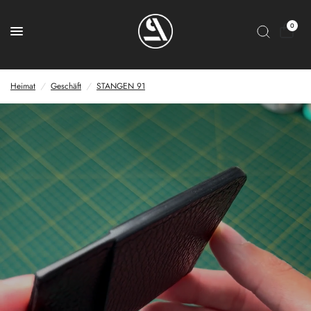
0
Heimat
/
Geschäft
/
STANGEN 91